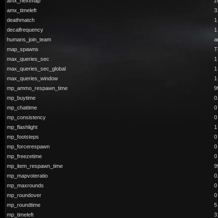
amx_nextmap
z
amx_timeleft
3
deathmatch
1
decalfrequency
1
humans_join_team
a
map_spawns
T
max_queries_sec
1
max_queries_sec_global
1
max_queries_window
1
mp_ammo_respawn_time
9
mp_buytime
0
mp_chattime
0
mp_consistency
0
mp_flashlight
1
mp_footsteps
0
mp_forcerespawn
0
mp_freezetime
0
mp_item_respawn_time
9
mp_mapvoteratio
0
mp_maxrounds
0
mp_roundover
0
mp_roundtime
5
mp_timeleft
3