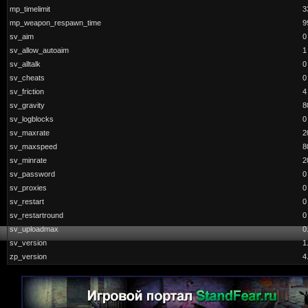
mp_timelimit
3
mp_weapon_respawn_time
9
sv_aim
0
sv_allow_autoaim
1
sv_alltalk
0
sv_cheats
0
sv_friction
4
sv_gravity
8
sv_logblocks
0
sv_maxrate
2
sv_maxspeed
8
sv_minrate
2
sv_password
0
sv_proxies
0
sv_restart
0
sv_restartround
0
sv_uploadmax
0
sv_version
1
zp_version
4