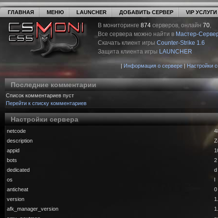
ГЛАВНАЯ
МЕНЮ
LAUNCHER
ДОБАВИТЬ СЕРВЕР
VIP УСЛУГИ
В мониторинге
874
серверов, онлайн
70
,
Все сервера можно найти в
Мастер-Серве
Скачать клиент игры
Counter-Strike 1.6
Защита клиента игры
LAUNCHER
|
Информация о сервере
|
Настройки 
Последние комментарии
Список комментариев пуст
Перейти к списку комментариев
Настройки сервера
netcode
4
description
Z
appid
1
bots
2
dedicated
d
os
l
anticheat
0
version
1
afk_manager_version
1