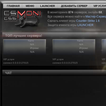
ГЛАВНАЯ
МЕНЮ
LAUNCHER
ДОБАВИТЬ СЕРВЕР
VIP УСЛУ
В мониторинге
874
серверов, онлайн
68
,
Все сервера можно найти в
Мастер-Серве
Скачать клиент игры
Counter-Strike 1.6
Защита клиента игры
LAUNCHER
ТОП лучшие сервера!
Карта:
Карта:
N/A
N/A
Игроки:
Игроки:
N/A
N/A
VIP услуги
VIP услуги
VIP
connect 0.0.0.0:27015
connect 0.0.0.0:27015
con
ЧАТ