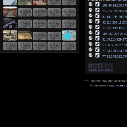
191.96.94.150:27
217.156.22.76:27
81.181.244.49:27
92.118.207.11:27
179.61.132.155:2
193.160.226.211:
51.89.113.229:27
5.180.82.39:2702
77.93.148.193:27
77.93.148.192:27
Есть вопрос или предложение?
Установите нашу
кнопку
у