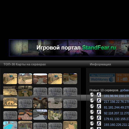
ТОП-30 Карты на серверах
Информация
Новые 10 серверов.
добав
191.96.94.150:27
217.156.22.76:27
81.181.244.49:27
92.118.207.11:27
179.61.132.155:2
193.160.226.211: