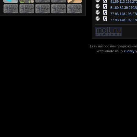
51.89.113.229:27
5.180.82.39:2702
77.93.148.193:27
77.93.148.192:27
Есть вопрос или предложение?
Установите нашу
кнопку
у