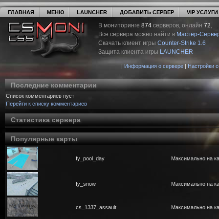
ГЛАВНАЯ
МЕНЮ
LAUNCHER
ДОБАВИТЬ СЕРВЕР
VIP УСЛУГИ
В мониторинге
874
серверов, онлайн
72
,
Все сервера можно найти в
Мастер-Серве
Скачать клиент игры
Counter-Strike 1.6
Защита клиента игры
LAUNCHER
|
Информация о сервере
|
Настройки 
Последние комментарии
Список комментариев пуст
Перейти к списку комментариев
Статистика сервера
Популярные карты
fy_pool_day
Максимально на ка
fy_snow
Максимально на ка
cs_1337_assault
Максимально на ка