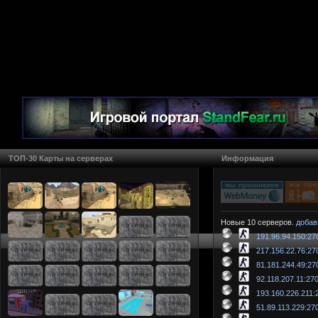
ТОП-30 Карты на серверах
Информация
Новые 10 серверов.
добав
191.96.94.150:27
217.156.22.76:27
81.181.244.49:27
92.118.207.11:27
193.160.226.211:
51.89.113.229:27