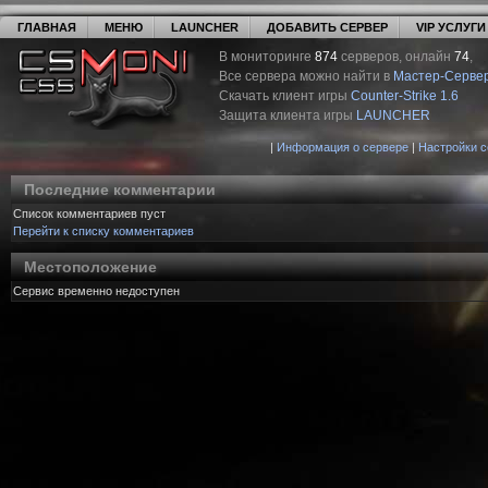
ГЛАВНАЯ
МЕНЮ
LAUNCHER
ДОБАВИТЬ СЕРВЕР
VIP УСЛУГИ
В мониторинге
874
серверов, онлайн
74
,
Все сервера можно найти в
Мастер-Серве
Скачать клиент игры
Counter-Strike 1.6
Защита клиента игры
LAUNCHER
|
Информация о сервере
|
Настройки 
Последние комментарии
Список комментариев пуст
Перейти к списку комментариев
Местоположение
Сервис временно недоступен