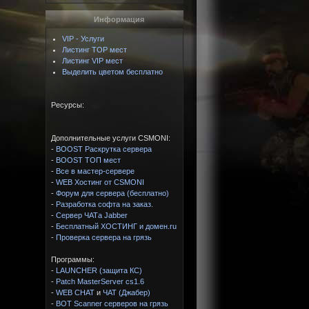
Информация
VIP - Услуги
Листинг TOP мест
Листинг VIP мест
Выделить цветом бесплатно
Ресурсы:
Дополнительные услуги CSMONI:
-
BOOST Раскрутка сервера
-
BOOST ТОП мест
-
Все в мастер-сервере
-
WEB Хостинг от CSMONI
-
Форум для сервера (бесплатно)
-
Разработка софта на заказ.
-
Сервер ЧАТа Jabber
-
Бесплатный ХОСТИНГ и домен.ru
-
Проверка сервера на грязь
Программы:
-
LAUNCHER (защита КС)
-
Patch MasterServer cs1.6
-
WEB CHAT
и
ЧАТ (Джабер)
-
BOT Scanner серверов на грязь