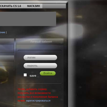
СКАЧАТЬ CS 1.6
МАГАЗИН
ение
|
Личный кабинет
save
Чтобы добавить сервер,
получить все возможности
раскрутки и пополнения баланса
нужно
зарегистрироваться