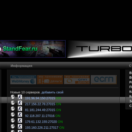
Информация
С
В
В
Р
П
К
Новые 10 серверов.
добавить свой
К
191.96.94.150:27015
ON
З
217.156.22.76:27015
ON
С
81.181.244.49:27015
ON
92.118.207.11:27016
ON
179.61.132.155:27020
ON
193.160.226.211:27017
ON