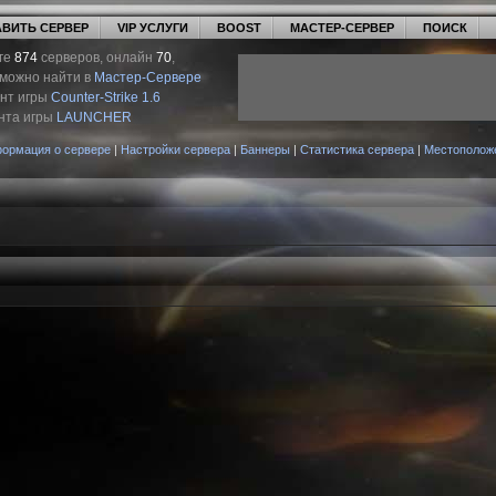
ВИТЬ СЕРВЕР
VIP УСЛУГИ
BOOST
МАСТЕР-СЕРВЕР
ПОИСК
ге
874
серверов, онлайн
70
,
 можно найти в
Мастер-Сервере
ент игры
Counter-Strike 1.6
нта игры
LAUNCHER
ормация о сервере
|
Настройки сервера
|
Баннеры
|
Статистика сервера
|
Местополож