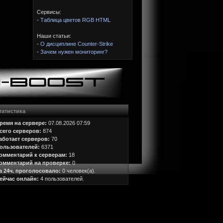
Сервисы:
-
Таблица цветов RGB HTML
Наши статьи:
-
О дисциплине Counter-Strike
-
Зачем нужен мониторинг?
татистика
ремя на сервере:
07.08.2026 07:59
сего серверов:
874
аботает серверов:
70
ользователей:
6371
омментарий к серверам:
18
омментарий на проверке:
0
а 24ч. проголосовало:
0 человек(а).
ейчас онлайн:
4 пользователей.