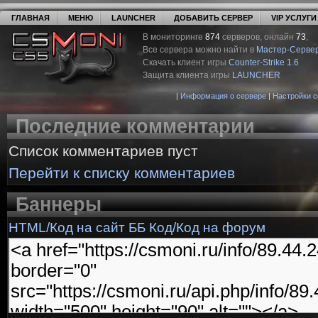
ГЛАВНАЯ
МЕНЮ
LAUNCHER
ДОБАВИТЬ СЕРВЕР
VIP УСЛУГИ
В мониторинге
874
серверов, онлайн
73
,
Все сервера можно найти в
Мастер-Серве
Скачать клиент игры
Counter-Strike 1.6
Защита клиента игры
LAUNCHER
|
Информация о сервере
|
Настройки 
Последние комментарии
Список комментариев пуст
Перейти к списку комментариев
Баннеры
HTML/Код на сайт
ББ Код/Код на форум