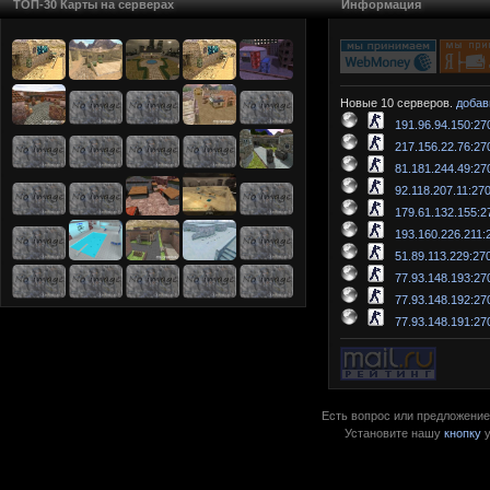
ТОП-30 Карты на серверах
Информация
Новые 10 серверов.
добав
191.96.94.150:27
217.156.22.76:27
81.181.244.49:27
92.118.207.11:27
179.61.132.155:2
193.160.226.211:
51.89.113.229:27
77.93.148.193:27
77.93.148.192:27
77.93.148.191:27
Есть вопрос или предложение?
Установите нашу
кнопку
у