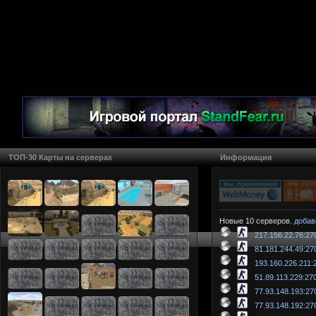
ТОП-30 Карты на серверах
Информация
Новые 10 серверов.
добав
217.156.22.76:27
81.181.244.49:27
193.160.226.211:
51.89.113.229:27
77.93.148.193:27
77.93.148.192:27