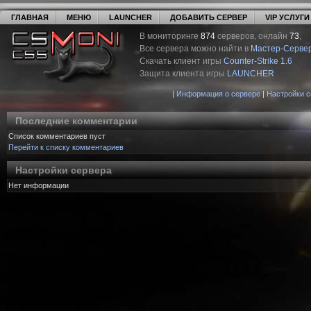
ГЛАВНАЯ
МЕНЮ
LAUNCHER
ДОБАВИТЬ СЕРВЕР
VIP УСЛУГИ
В мониторинге
874
серверов, онлайн
73
,
Все сервера можно найти в
Мастер-Серве
Скачать клиент игры
Counter-Strike 1.6
Защита клиента игры
LAUNCHER
|
Информация о сервере
|
Настройки 
Последние комментарии
Список комментариев пуст
Перейти к списку комментариев
Настройки сервера
Нет информации