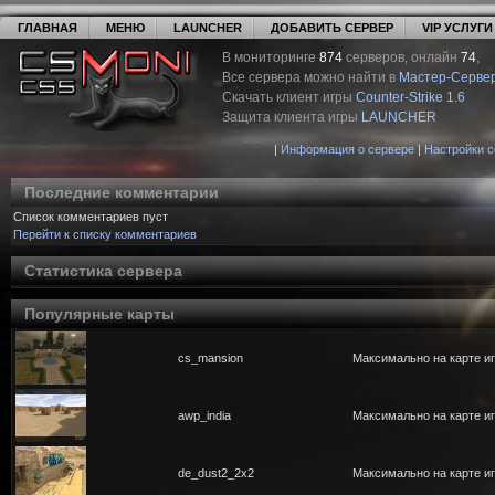
ГЛАВНАЯ
МЕНЮ
LAUNCHER
ДОБАВИТЬ СЕРВЕР
VIP УСЛУГИ
В мониторинге
874
серверов, онлайн
74
,
Все сервера можно найти в
Мастер-Серве
Скачать клиент игры
Counter-Strike 1.6
Защита клиента игры
LAUNCHER
|
Информация о сервере
|
Настройки 
Последние комментарии
Список комментариев пуст
Перейти к списку комментариев
Статистика сервера
Популярные карты
cs_mansion
Максимально на карте иг
awp_india
Максимально на карте иг
de_dust2_2x2
Максимально на карте иг