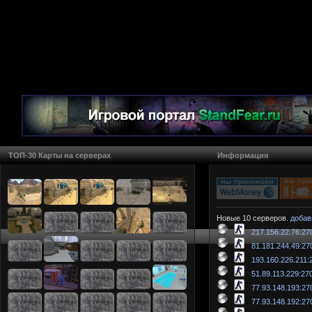
ТОП-30 Карты на серверах
Информация
Новые 10 серверов.
добав
217.156.22.76:27
81.181.244.49:27
193.160.226.211:
51.89.113.229:27
77.93.148.193:27
77.93.148.192:27