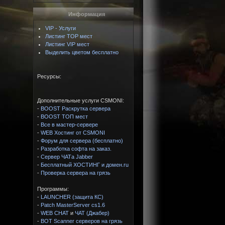
Информация
VIP - Услуги
Листинг TOP мест
Листинг VIP мест
Выделить цветом бесплатно
Ресурсы:
Дополнительные услуги CSMONI:
-
BOOST Раскрутка сервера
-
BOOST ТОП мест
-
Все в мастер-сервере
-
WEB Хостинг от CSMONI
-
Форум для сервера (бесплатно)
-
Разработка софта на заказ.
-
Сервер ЧАТа Jabber
-
Бесплатный ХОСТИНГ и домен.ru
-
Проверка сервера на грязь
Программы:
-
LAUNCHER (защита КС)
-
Patch MasterServer cs1.6
-
WEB CHAT
и
ЧАТ (Джабер)
-
BOT Scanner серверов на грязь