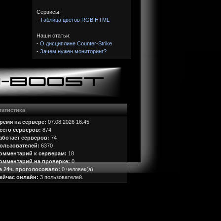
Сервисы:
-
Таблица цветов RGB HTML
Наши статьи:
-
О дисциплине Counter-Strike
-
Зачем нужен мониторинг?
татистика
ремя на сервере:
07.08.2026 16:45
сего серверов:
874
аботает серверов:
74
ользователей:
6370
омментарий к серверам:
18
омментарий на проверке:
0
а 24ч. проголосовало:
0 человек(а).
ейчас онлайн:
3 пользователей.