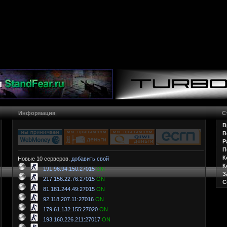
Информация
С
В
В
Р
П
К
Новые 10 серверов.
добавить свой
К
191.96.94.150:27015
ON
З
217.156.22.76:27015
ON
С
81.181.244.49:27015
ON
92.118.207.11:27016
ON
179.61.132.155:27020
ON
193.160.226.211:27017
ON