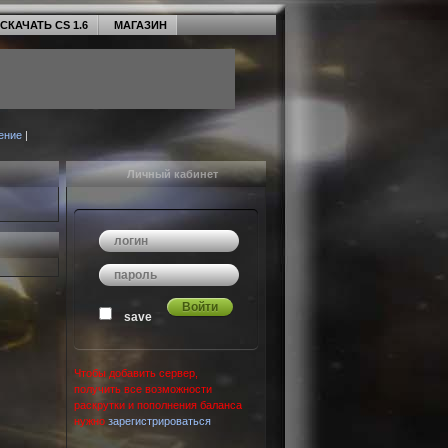
СКАЧАТЬ CS 1.6
МАГАЗИН
ение
|
Личный кабинет
save
Чтобы добавить сервер,
получить все возможности
раскрутки и пополнения баланса
нужно
зарегистрироваться