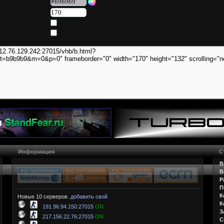
Информация
С
В
В
Р
П
К
Новые 10 серверов.
добавить свой
К
191.96.94.150:27015
ON
З
217.156.22.76:27015
ON
С