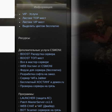
Информация
VIP - Услуги
Листинг TOP мест
Листинг VIP мест
Выделить цветом бесплатно
Ресурсы:
Дополнительные услуги CSMONI:
-
BOOST Раскрутка сервера
-
BOOST ТОП мест
-
Все в мастер-сервере
-
WEB Хостинг от CSMONI
-
Форум для сервера (бесплатно)
-
Разработка софта на заказ.
-
Сервер ЧАТа Jabber
-
Бесплатный ХОСТИНГ и домен.ru
-
Проверка сервера на грязь
Программы:
-
LAUNCHER (защита КС)
-
Patch MasterServer cs1.6
-
WEB CHAT
и
ЧАТ (Джабер)
-
BOT Scanner серверов на грязь