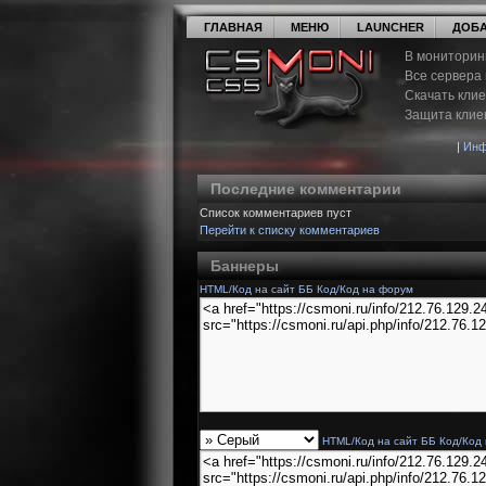
ГЛАВНАЯ
МЕНЮ
LAUNCHER
ДОБА
В мониторин
Все сервера
Скачать кли
Защита клие
|
Инф
Последние комментарии
Список комментариев пуст
Перейти к списку комментариев
Баннеры
HTML/Код на сайт
ББ Код/Код на форум
HTML/Код на сайт
ББ Код/Код