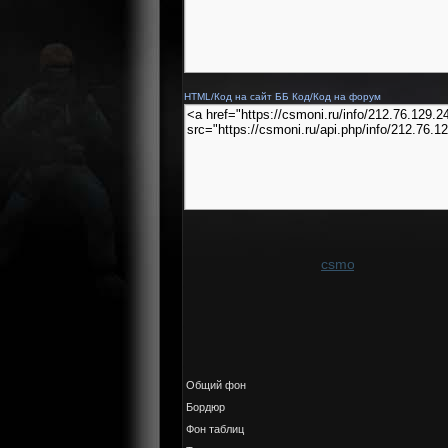
HTML/Код на сайт
ББ Код/Код на форум
Общий фон
Бордюр
Фон таблиц