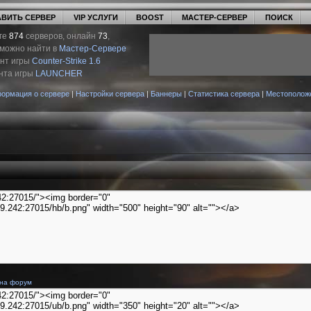
ВИТЬ СЕРВЕР
VIP УСЛУГИ
BOOST
МАСТЕР-СЕРВЕР
ПОИСК
ге
874
серверов, онлайн
73
,
 можно найти в
Мастер-Сервере
ент игры
Counter-Strike 1.6
нта игры
LAUNCHER
ормация о сервере
|
Настройки сервера
|
Баннеры
|
Статистика сервера
|
Местополож
 на форум