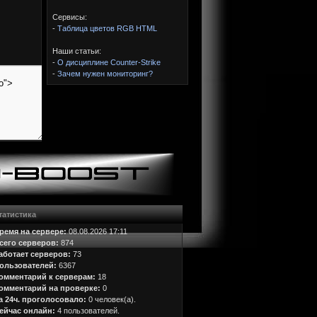
Сервисы:
-
Таблица цветов RGB HTML
Наши статьи:
-
О дисциплине Counter-Strike
-
Зачем нужен мониторинг?
татистика
ремя на сервере:
08.08.2026 17:11
сего серверов:
874
аботает серверов:
73
ользователей:
6367
омментарий к серверам:
18
омментарий на проверке:
0
а 24ч. проголосовало:
0 человек(а).
ейчас онлайн:
4 пользователей.