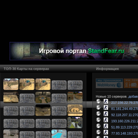
ТОП-30 Карты на серверах
Информация
Новые 10 серверов.
добав
217.156.22.76:27
81.181.244.49:27
92.118.207.11:27
193.160.226.211:
51.89.113.229:27
77.93.148.193:27