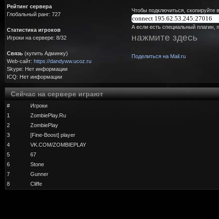
Рейтинг сервера
Чтобы подключиться, скопируйте в
Глобальный ранг: 727
А если есть специальный плагин, 
Статистика игроков
нажмите здесь
Игроки на сервере: 8/32
Связь
(купить Админку)
Поделиться на Mail.ru
Web-сайт:
https://dandyww.ucoz.ru
Skype: Нет информации
ICQ: Нет информации
Сейчас на сервере играют
#
Игроки
1
ZombiePlay.Ru
2
ZombiePlay
3
[Fine-Boost] player
4
VK.COM/ZOMBIEPLAY
5
67
6
Stone
7
Gunner
8
Cliffe