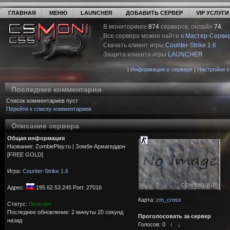
ГЛАВНАЯ
МЕНЮ
LAUNCHER
ДОБАВИТЬ СЕРВЕР
VIP УСЛУГИ
В мониторинге
874
серверов, онлайн
74
,
Все сервера можно найти в
Мастер-Серве
Скачать клиент игры
Counter-Strike 1.6
Защита клиента игры
LAUNCHER
|
Информация о сервере
|
Настройки 
Последние комментарии
Список комментариев пуст
Перейти к списку комментариев
Описание сервера
Общая информация
Название: ZombiePlay.ru | Зoмби Apмaгeддoн
[FREE GOLD]
Игра:
Counter-Strike 1.6
Адрес:
195.62.53.245 Port: 27016
Карта:
zm_cross
Статус:
Включен
Последнее обновление: 2 минуты 20 секунд
Проголосовать за сервер
назад
Голосов:
0
↑
↓