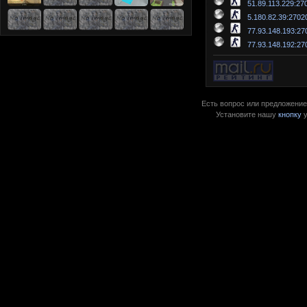
51.89.113.229:27
5.180.82.39:2702
77.93.148.193:27
77.93.148.192:27
Есть вопрос или предложение?
Установите нашу
кнопку
у