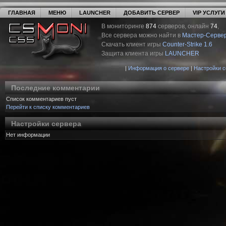
ГЛАВНАЯ
МЕНЮ
LAUNCHER
ДОБАВИТЬ СЕРВЕР
VIP УСЛУГИ
В мониторинге
874
серверов, онлайн
74
,
Все сервера можно найти в
Мастер-Серве
Скачать клиент игры
Counter-Strike 1.6
Защита клиента игры
LAUNCHER
|
Информация о сервере
|
Настройки 
Последние комментарии
Список комментариев пуст
Перейти к списку комментариев
Настройки сервера
Нет информации