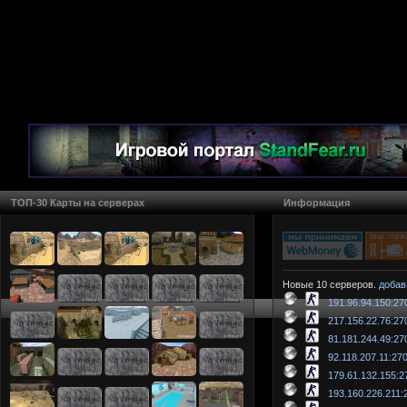
ТОП-30 Карты на серверах
Информация
Новые 10 серверов.
добав
191.96.94.150:27
217.156.22.76:27
81.181.244.49:27
92.118.207.11:27
179.61.132.155:2
193.160.226.211: