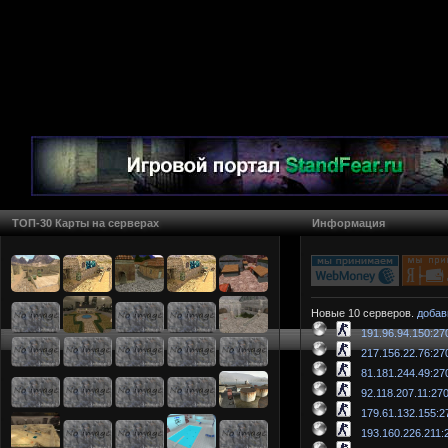
ТОП-30 Карты на серверах
Информация
Новые 10 серверов.
добав
191.96.94.150:27
217.156.22.76:27
81.181.244.49:27
92.118.207.11:27
179.61.132.155:2
193.160.226.211: