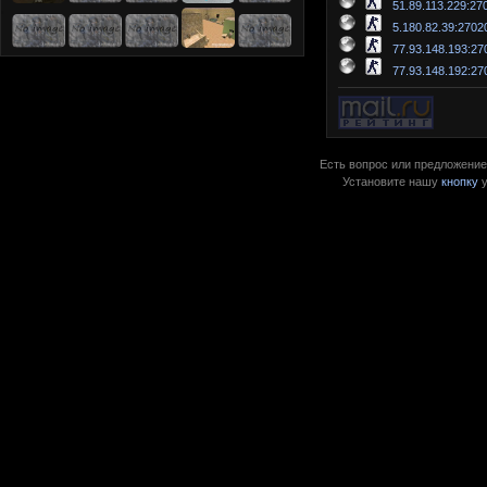
51.89.113.229:27
5.180.82.39:2702
77.93.148.193:27
77.93.148.192:27
Есть вопрос или предложение?
Установите нашу
кнопку
у