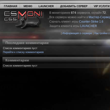
ГЛАВНАЯ
МЕНЮ
LAUNCHER
ДОБАВИТЬ СЕРВЕР
VIP УСЛУГИ
В мониторинге
874
серверов, онлайн
72
,
Все сервера можно найти в
Мастер-Серве
Скачать клиент игры
Counter-Strike 1.6
Защита клиента игры
LAUNCHER
|
Информация о сервере
|
Настройки 
Последние комментарии
Список комментариев пуст
Перейти к списку комментариев
Комментарии
Список комментариев пуст