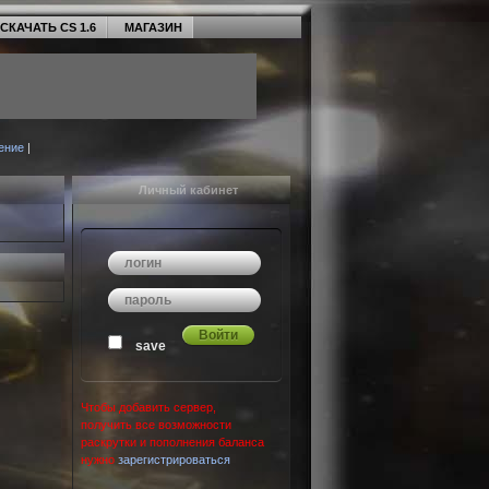
СКАЧАТЬ CS 1.6
МАГАЗИН
ение
|
Личный кабинет
save
Чтобы добавить сервер,
получить все возможности
раскрутки и пополнения баланса
нужно
зарегистрироваться