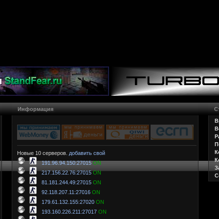
Информация
С
В
В
Р
П
К
Новые 10 серверов.
добавить свой
К
191.96.94.150:27015
ON
З
217.156.22.76:27015
ON
С
81.181.244.49:27015
ON
92.118.207.11:27016
ON
179.61.132.155:27020
ON
193.160.226.211:27017
ON