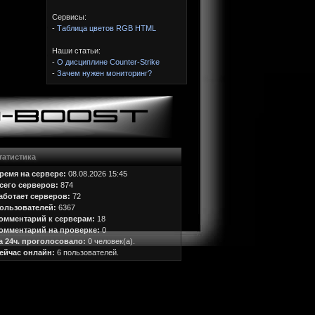
Сервисы:
-
Таблица цветов RGB HTML
Наши статьи:
-
О дисциплине Counter-Strike
-
Зачем нужен мониторинг?
татистика
ремя на сервере:
08.08.2026 15:45
сего серверов:
874
аботает серверов:
72
ользователей:
6367
омментарий к серверам:
18
омментарий на проверке:
0
а 24ч. проголосовало:
0 человек(а).
ейчас онлайн:
6 пользователей.