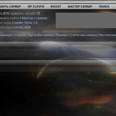
ВИТЬ СЕРВЕР
VIP УСЛУГИ
BOOST
МАСТЕР-СЕРВЕР
ПОИСК
ге
874
серверов, онлайн
72
,
 можно найти в
Мастер-Сервере
ент игры
Counter-Strike 1.6
нта игры
LAUNCHER
ормация о сервере
|
Настройки сервера
|
Баннеры
|
Статистика сервера
|
Местополож