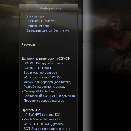
Информация
VIP - Услуги
Листинг TOP мест
Листинг VIP мест
Выделить цветом бесплатно
Ресурсы:
Дополнительные услуги CSMONI:
-
BOOST Раскрутка сервера
-
BOOST ТОП мест
-
Все в мастер-сервере
-
WEB Хостинг от CSMONI
-
Форум для сервера (бесплатно)
-
Разработка софта на заказ.
-
Сервер ЧАТа Jabber
-
Бесплатный ХОСТИНГ и домен.ru
-
Проверка сервера на грязь
Программы:
-
LAUNCHER (защита КС)
-
Patch MasterServer cs1.6
-
WEB CHAT
и
ЧАТ (Джабер)
-
BOT Scanner серверов на грязь