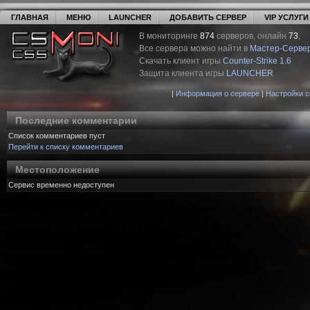
ГЛАВНАЯ
МЕНЮ
LAUNCHER
ДОБАВИТЬ СЕРВЕР
VIP УСЛУГИ
В мониторинге
874
серверов, онлайн
73
,
Все сервера можно найти в
Мастер-Серве
Скачать клиент игры
Counter-Strike 1.6
Защита клиента игры
LAUNCHER
|
Информация о сервере
|
Настройки 
Последние комментарии
Список комментариев пуст
Перейти к списку комментариев
Местоположение
Сервис временно недоступен