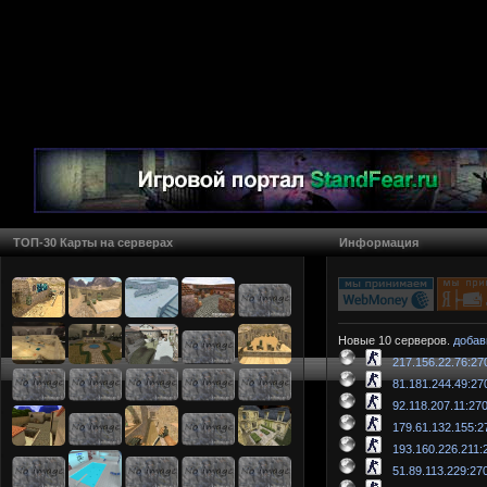
ТОП-30 Карты на серверах
Информация
Новые 10 серверов.
добав
217.156.22.76:27
81.181.244.49:27
92.118.207.11:27
179.61.132.155:2
193.160.226.211:
51.89.113.229:27