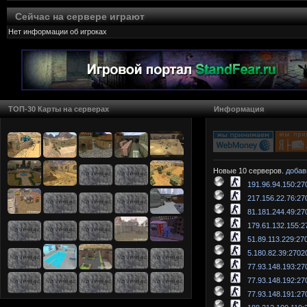
Сейчас на сервере играют
Нет информации об игроках
ТОП-30 Карты на серверах
Информация
Новые 10 серверов.
добав
191.96.94.150:27
217.156.22.76:27
81.181.244.49:27
179.61.132.155:2
51.89.113.229:27
5.180.82.39:2702
77.93.148.193:27
77.93.148.192:27
77.93.148.191:27