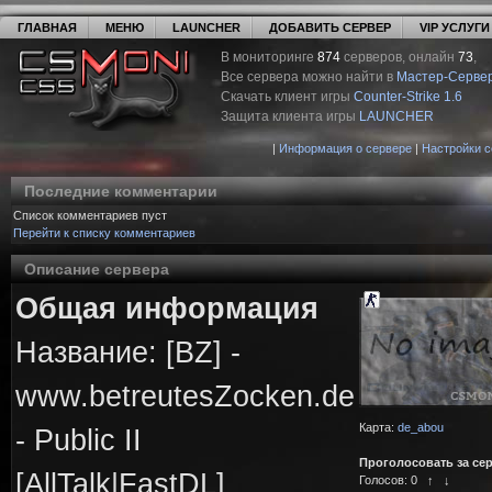
ГЛАВНАЯ
МЕНЮ
LAUNCHER
ДОБАВИТЬ СЕРВЕР
VIP УСЛУГИ
В мониторинге
874
серверов, онлайн
73
,
Все сервера можно найти в
Мастер-Серве
Скачать клиент игры
Counter-Strike 1.6
Защита клиента игры
LAUNCHER
|
Информация о сервере
|
Настройки 
Последние комментарии
Список комментариев пуст
Перейти к списку комментариев
Описание сервера
Общая информация
Название: [BZ] -
www.betreutesZocken.de
Карта:
de_abou
- Public II
Проголосовать за се
[AllTalk|FastDL]
Голосов:
0
↑
↓