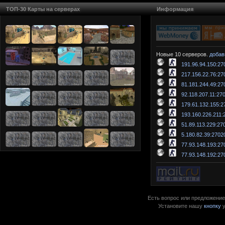
ТОП-30 Карты на серверах
Информация
Новые 10 серверов.
добав
191.96.94.150:27
217.156.22.76:27
81.181.244.49:27
92.118.207.11:27
179.61.132.155:2
193.160.226.211:
51.89.113.229:27
5.180.82.39:2702
77.93.148.193:27
77.93.148.192:27
Есть вопрос или предложение?
Установите нашу
кнопку
у