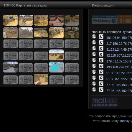
ТОП-30 Карты на серверах
Информация
Новые 10 серверов.
добав
191.96.94.150:27
217.156.22.76:27
81.181.244.49:27
92.118.207.11:27
179.61.132.155:2
193.160.226.211:
51.89.113.229:27
5.180.82.39:2702
77.93.148.193:27
77.93.148.192:27
Есть вопрос или предложение?
Установите нашу
кнопку
у