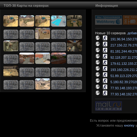
ТОП-30 Карты на серверах
Информация
Новые 10 серверов.
добав
191.96.94.150:27
217.156.22.76:27
81.181.244.49:27
92.118.207.11:27
179.61.132.155:2
193.160.226.211:
51.89.113.229:27
5.180.82.39:2702
77.93.148.193:27
77.93.148.192:27
Есть вопрос или предложение?
Установите нашу
кнопку
у