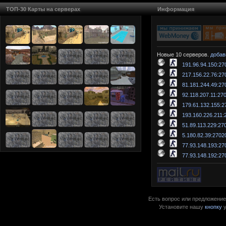
ТОП-30 Карты на серверах
Информация
Новые 10 серверов.
добав
191.96.94.150:27
217.156.22.76:27
81.181.244.49:27
92.118.207.11:27
179.61.132.155:2
193.160.226.211:
51.89.113.229:27
5.180.82.39:2702
77.93.148.193:27
77.93.148.192:27
Есть вопрос или предложение?
Установите нашу
кнопку
у