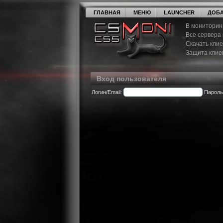
ГЛАВНАЯ
МЕНЮ
LAUNCHER
ДОБА
В мониторин
Все сервера
Скачать кли
Защита клие
Вход пользователя
Логин/Email:
Пароль