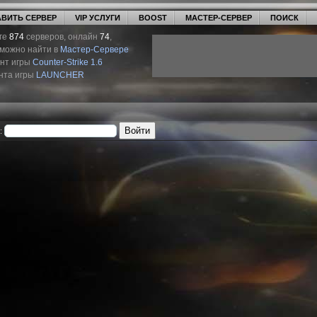
ВИТЬ СЕРВЕР
VIP УСЛУГИ
BOOST
МАСТЕР-СЕРВЕР
ПОИСК
ге
874
серверов, онлайн
74
,
 можно найти в
Мастер-Сервере
ент игры
Counter-Strike 1.6
нта игры
LAUNCHER
: