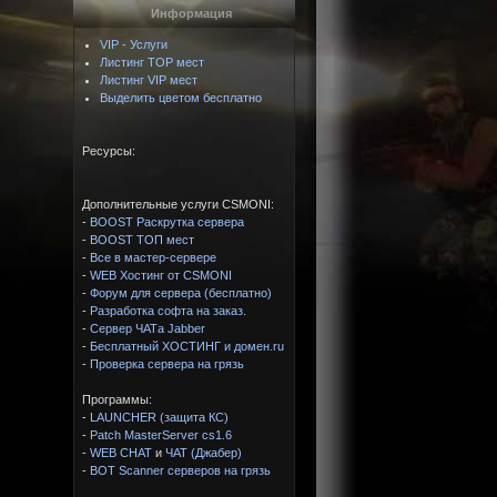
Информация
VIP - Услуги
Листинг TOP мест
Листинг VIP мест
Выделить цветом бесплатно
Ресурсы:
Дополнительные услуги CSMONI:
-
BOOST Раскрутка сервера
-
BOOST ТОП мест
-
Все в мастер-сервере
-
WEB Хостинг от CSMONI
-
Форум для сервера (бесплатно)
-
Разработка софта на заказ.
-
Сервер ЧАТа Jabber
-
Бесплатный ХОСТИНГ и домен.ru
-
Проверка сервера на грязь
Программы:
-
LAUNCHER (защита КС)
-
Patch MasterServer cs1.6
-
WEB CHAT
и
ЧАТ (Джабер)
-
BOT Scanner серверов на грязь