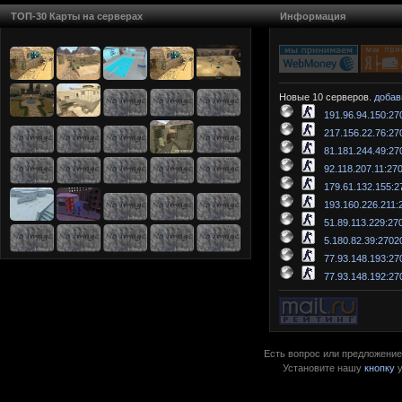
ТОП-30 Карты на серверах
Информация
Новые 10 серверов.
добав
191.96.94.150:27
217.156.22.76:27
81.181.244.49:27
92.118.207.11:27
179.61.132.155:2
193.160.226.211:
51.89.113.229:27
5.180.82.39:2702
77.93.148.193:27
77.93.148.192:27
Есть вопрос или предложение?
Установите нашу
кнопку
у