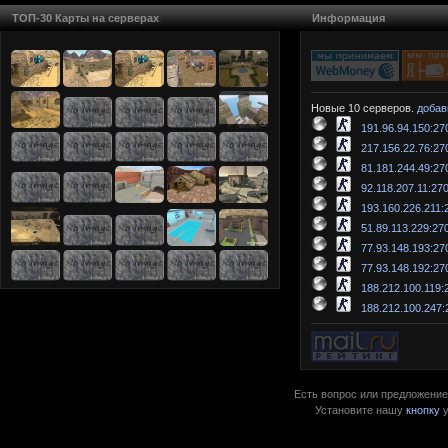
ТОП-30 Карты на серверах
Информация
Новые 10 серверов.
добав
191.96.94.150:27
217.156.22.76:27
81.181.244.49:27
92.118.207.11:27
193.160.226.211:
51.89.113.229:27
77.93.148.193:27
77.93.148.192:27
188.212.100.119:
188.212.100.247:
Есть вопрос или предложение?
Установите нашу
кнопку
у