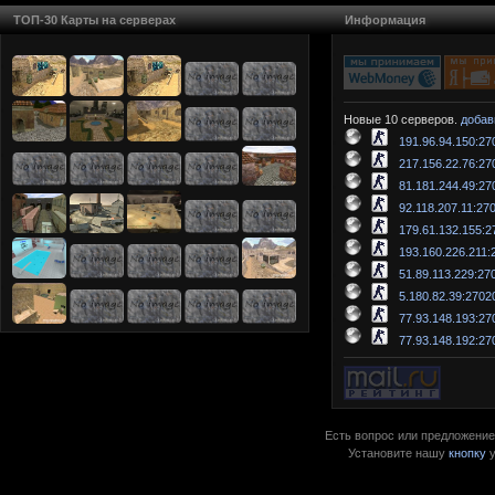
ТОП-30 Карты на серверах
Информация
Новые 10 серверов.
добав
191.96.94.150:27
217.156.22.76:27
81.181.244.49:27
92.118.207.11:27
179.61.132.155:2
193.160.226.211:
51.89.113.229:27
5.180.82.39:2702
77.93.148.193:27
77.93.148.192:27
Есть вопрос или предложение?
Установите нашу
кнопку
у