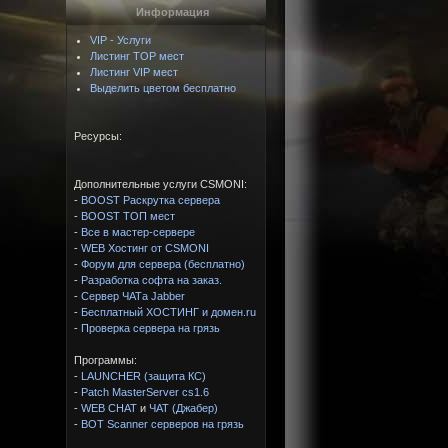
Информация
VIP - Услуги
Листинг TOP мест
Листинг VIP мест
Выделить цветом бесплатно
Ресурсы:
Дополнительные услуги CSMONI:
-
BOOST Раскрутка сервера
-
BOOST ТОП мест
-
Все в мастер-сервере
-
WEB Хостинг от CSMONI
-
Форум для сервера (бесплатно)
-
Разработка софта на заказ.
-
Сервер ЧАТа Jabber
-
Бесплатный ХОСТИНГ и домен.ru
-
Проверка сервера на грязь
Программы:
-
LAUNCHER (защита КС)
-
Patch MasterServer cs1.6
-
WEB CHAT
и
ЧАТ (Джабер)
-
BOT Scanner серверов на грязь