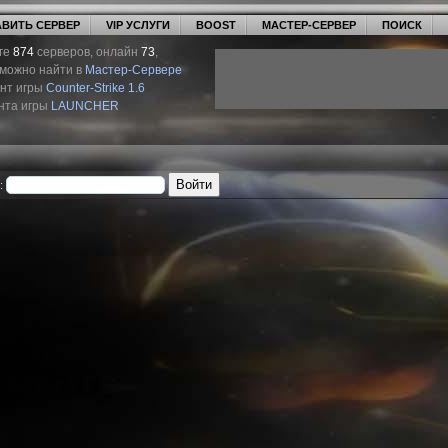
ВИТЬ СЕРВЕР
VIP УСЛУГИ
BOOST
МАСТЕР-СЕРВЕР
ПОИСК
ге
874
серверов, онлайн
73
,
 можно найти в
Мастер-Сервере
ент игры
Counter-Strike 1.6
нта игры
LAUNCHER
: