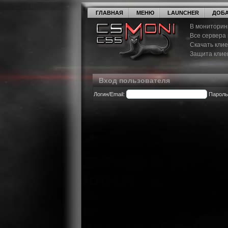
ГЛАВНАЯ
МЕНЮ
LAUNCHER
ДОБА
В мониторин
Все сервера
Скачать кли
Защита клие
Вход пользователя
Логин/Email:
Пароль