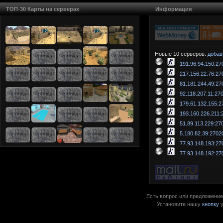
ТОП-30 Карты на серверах
Информация
Новые 10 серверов.
добав
191.96.94.150:27
217.156.22.76:27
81.181.244.49:27
92.118.207.11:27
179.61.132.155:2
193.160.226.211:
51.89.113.229:27
5.180.82.39:2702
77.93.148.193:27
77.93.148.192:27
Есть вопрос или предложение?
Установите нашу
кнопку
у