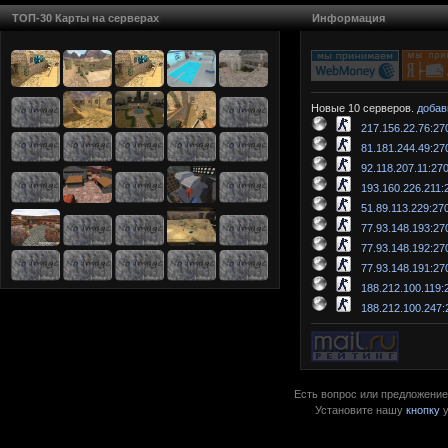
ТОП-30 Карты на серверах
Информация
Новые 10 серверов.
добав
217.156.22.76:27
81.181.244.49:27
92.118.207.11:27
193.160.226.211:
51.89.113.229:27
77.93.148.193:27
77.93.148.192:27
77.93.148.191:27
188.212.100.119:
188.212.100.247:
Есть вопрос или предложение?
Установите нашу
кнопку
у