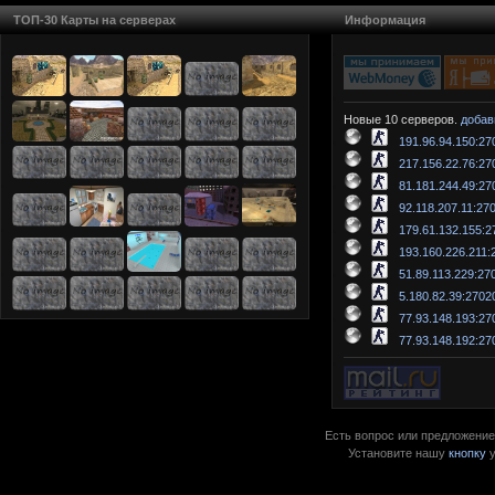
ТОП-30 Карты на серверах
Информация
Новые 10 серверов.
добав
191.96.94.150:27
217.156.22.76:27
81.181.244.49:27
92.118.207.11:27
179.61.132.155:2
193.160.226.211:
51.89.113.229:27
5.180.82.39:2702
77.93.148.193:27
77.93.148.192:27
Есть вопрос или предложение?
Установите нашу
кнопку
у