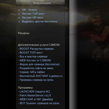
Информация
VIP - Услуги
Листинг TOP мест
Листинг VIP мест
Выделить цветом бесплатно
Ресурсы:
Дополнительные услуги CSMONI:
-
BOOST Раскрутка сервера
-
BOOST ТОП мест
-
Все в мастер-сервере
-
WEB Хостинг от CSMONI
-
Форум для сервера (бесплатно)
-
Разработка софта на заказ.
-
Сервер ЧАТа Jabber
-
Бесплатный ХОСТИНГ и домен.ru
-
Проверка сервера на грязь
Программы:
-
LAUNCHER (защита КС)
-
Patch MasterServer cs1.6
-
WEB CHAT
и
ЧАТ (Джабер)
-
BOT Scanner серверов на грязь