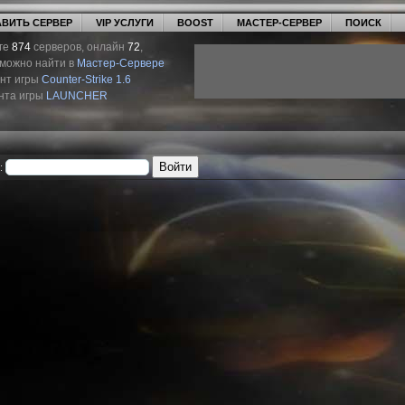
ВИТЬ СЕРВЕР
VIP УСЛУГИ
BOOST
МАСТЕР-СЕРВЕР
ПОИСК
ге
874
серверов, онлайн
72
,
 можно найти в
Мастер-Сервере
ент игры
Counter-Strike 1.6
нта игры
LAUNCHER
: