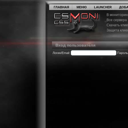
ГЛАВНАЯ
МЕНЮ
LAUNCHER
ДОБА
В мониторин
Все сервера
Скачать кли
Защита клие
Вход пользователя
Логин/Email:
Пароль