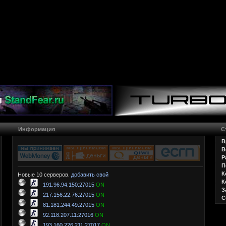
Информация
С
В
В
Р
П
К
Новые 10 серверов.
добавить свой
К
191.96.94.150:27015
ON
З
217.156.22.76:27015
ON
С
81.181.244.49:27015
ON
92.118.207.11:27016
ON
193.160.226.211:27017
ON