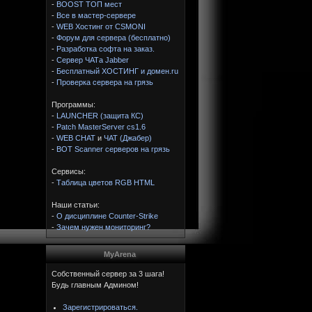
-
BOOST ТОП мест
-
Все в мастер-сервере
-
WEB Хостинг от CSMONI
-
Форум для сервера (бесплатно)
-
Разработка софта на заказ.
-
Сервер ЧАТа Jabber
-
Бесплатный ХОСТИНГ и домен.ru
-
Проверка сервера на грязь
Программы:
-
LAUNCHER (защита КС)
-
Patch MasterServer cs1.6
-
WEB CHAT
и
ЧАТ (Джабер)
-
BOT Scanner серверов на грязь
Сервисы:
-
Таблица цветов RGB HTML
Наши статьи:
-
О дисциплине Counter-Strike
-
Зачем нужен мониторинг?
MyArena
Собственный сервер за 3 шага!
Будь главным Админом!
Зарегистрироваться.