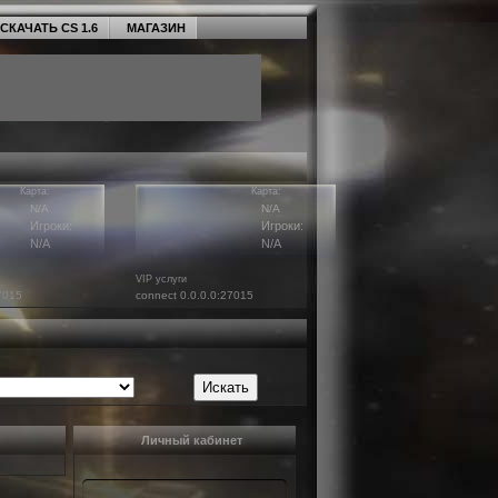
СКАЧАТЬ CS 1.6
МАГАЗИН
Карта:
Карта:
N/A
N/A
Игроки:
Игроки:
N/A
N/A
VIP услуги
7015
connect 0.0.0.0:27015
Личный кабинет