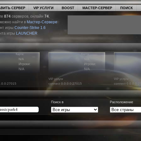
ВИТЬ СЕРВЕР
VIP УСЛУГИ
BOOST
МАСТЕР-СЕРВЕР
ПОИСК
ге
874
серверов, онлайн
74
,
 можно найти в
Мастер-Сервере
ент игры
Counter-Strike 1.6
нта игры
LAUNCHER
Карта:
Карта:
N/A
N/A
Игроки:
Игроки:
N/A
N/A
VIP услуги
VIP услуги
0.0.0:27015
connect 0.0.0.0:27015
connect 0.0.0.0:2
Поиск в
Расположение