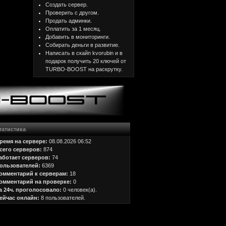
Создать сервер.
Проверить с другом.
Продать админки.
Оплатить за 1 месяц.
Добавить в мониторинги.
Собирать деньги в развитие.
Написать в скайп kvorubin и в
подарок получить 20 ключей от
TURBO-BOOST на раскрутку.
татистика
ремя на сервере:
08.08.2026 06:52
сего серверов:
874
аботает серверов:
74
ользователей:
6369
омментарий к серверам:
18
омментарий на проверке:
0
а 24ч. проголосовало:
0 человек(а).
ейчас онлайн:
8 пользователей.