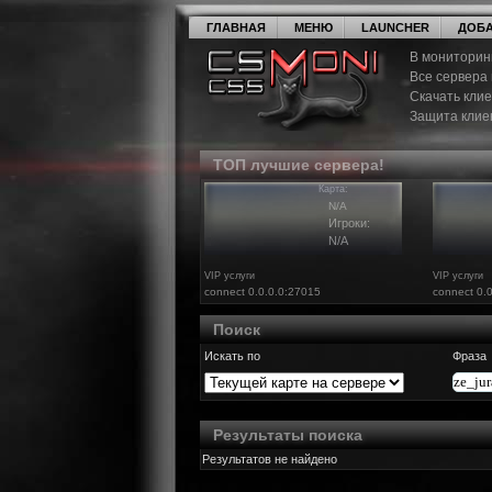
ГЛАВНАЯ
МЕНЮ
LAUNCHER
ДОБА
В мониторин
Все сервера
Скачать кли
Защита клие
ТОП лучшие сервера!
Карта:
N/A
Игроки:
N/A
VIP услуги
VIP услуги
connect 0.0.0.0:27015
connect 0.
Поиск
Искать по
Фраза
Результаты поиска
Результатов не найдено