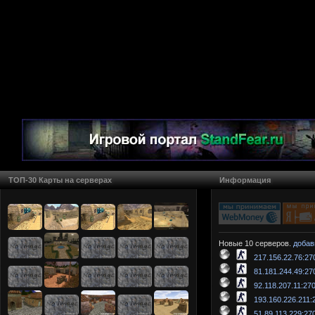
ТОП-30 Карты на серверах
Информация
Новые 10 серверов.
добав
217.156.22.76:27
81.181.244.49:27
92.118.207.11:27
193.160.226.211:
51.89.113.229:27