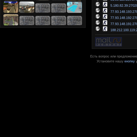
5.180.82.39:2702
77.93.148.193:27
77.93.148.192:27
77.93.148.191:27
188.212.100.119:
Есть вопрос или предложение?
Установите нашу
кнопку
у