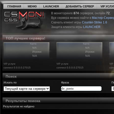
ГЛАВНАЯ
МЕНЮ
LAUNCHER
ДОБАВИТЬ СЕРВЕР
VIP УСЛУ
В мониторинге
874
серверов, онлайн
72
,
Все сервера можно найти в
Мастер-Серве
Скачать клиент игры
Counter-Strike 1.6
Защита клиента игры
LAUNCHER
ТОП лучшие сервера!
Карта:
Карта:
N/A
N/A
Игроки:
Игроки:
N/A
N/A
VIP услуги
VIP услуги
VIP
connect 0.0.0.0:27015
connect 0.0.0.0:27015
con
Поиск
Искать по
Фраза
П
Результаты поиска
Результатов не найдено