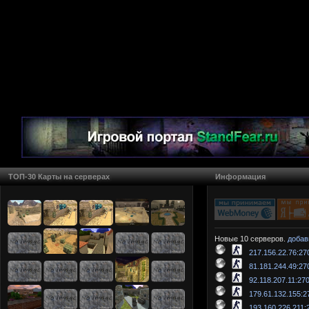
ТОП-30 Карты на серверах
Информация
Новые 10 серверов.
добав
217.156.22.76:27
81.181.244.49:27
92.118.207.11:27
179.61.132.155:2
193.160.226.211: