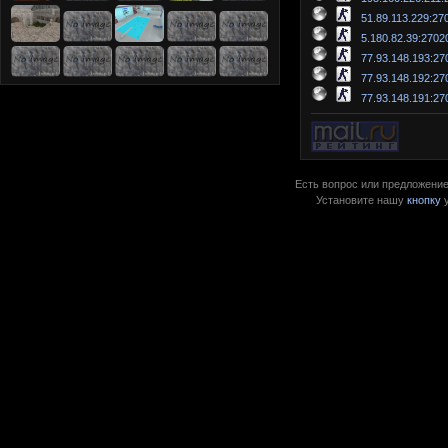
51.89.113.229:27
5.180.82.39:2702
77.93.148.193:27
77.93.148.192:27
77.93.148.191:27
Есть вопрос или предложение?
Установите нашу
кнопку
у