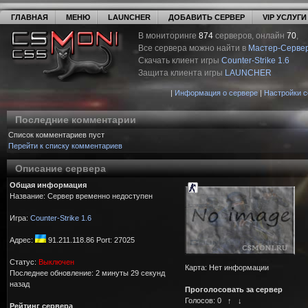
ГЛАВНАЯ
МЕНЮ
LAUNCHER
ДОБАВИТЬ СЕРВЕР
VIP УСЛУГИ
В мониторинге
874
серверов, онлайн
70
,
Все сервера можно найти в
Мастер-Серве
Скачать клиент игры
Counter-Strike 1.6
Защита клиента игры
LAUNCHER
|
Информация о сервере
|
Настройки 
Последние комментарии
Список комментариев пуст
Перейти к списку комментариев
Описание сервера
Общая информация
Название: Сервер временно недоступен
Игра:
Counter-Strike 1.6
Адрес:
91.211.118.86 Port: 27025
Статус:
Выключен
Карта: Нет информации
Последнее обновление: 2 минуты 29 секунд
назад
Проголосовать за сервер
Голосов:
0
↑
↓
Рейтинг сервера