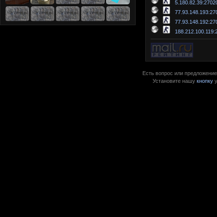
5.180.82.39:2702
77.93.148.193:27
77.93.148.192:27
188.212.100.119:
Есть вопрос или предложение?
Установите нашу
кнопку
у