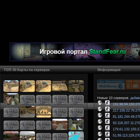
ТОП-30 Карты на серверах
Информация
Новые 10 серверов.
добав
191.96.94.150:27
217.156.22.76:27
81.181.244.49:27
92.118.207.11:27
179.61.132.155:2
51.89.113.229:27