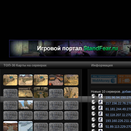
ТОП-30 Карты на серверах
Информация
Новые 10 серверов.
добав
191.96.94.150:27
217.156.22.76:27
81.181.244.49:27
92.118.207.11:27
193.160.226.211:
51.89.113.229:27