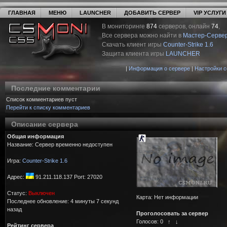
ГЛАВНАЯ
МЕНЮ
LAUNCHER
ДОБАВИТЬ СЕРВЕР
VIP УСЛУГИ
В мониторинге
874
серверов, онлайн
74
,
Все сервера можно найти в
Мастер-Серве
Скачать клиент игры
Counter-Strike 1.6
Защита клиента игры
LAUNCHER
|
Информация о сервере
|
Настройки 
Последние комментарии
Список комментариев пуст
Перейти к списку комментариев
Описание сервера
Общая информация
Название: Сервер временно недоступен
Игра:
Counter-Strike 1.6
Адрес:
91.211.118.137 Port: 27020
Статус:
Выключен
Карта: Нет информации
Последнее обновление: 4 минуты 7 секунд
назад
Проголосовать за сервер
Голосов:
0
↑
↓
Рейтинг сервера