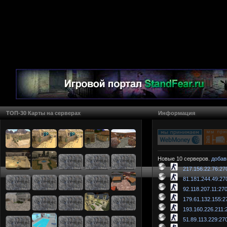
ТОП-30 Карты на серверах
Информация
Новые 10 серверов.
добав
217.156.22.76:27
81.181.244.49:27
92.118.207.11:27
179.61.132.155:2
193.160.226.211:
51.89.113.229:27