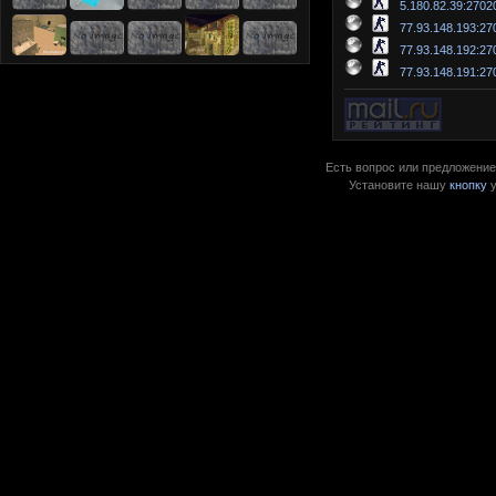
5.180.82.39:2702
77.93.148.193:27
77.93.148.192:27
77.93.148.191:27
Есть вопрос или предложение?
Установите нашу
кнопку
у