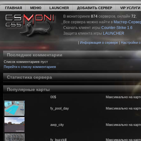
ГЛАВНАЯ
МЕНЮ
LAUNCHER
ДОБАВИТЬ СЕРВЕР
VIP УСЛУГИ
В мониторинге
874
серверов, онлайн
72
,
Все сервера можно найти в
Мастер-Серве
Скачать клиент игры
Counter-Strike 1.6
Защита клиента игры
LAUNCHER
|
Информация о сервере
|
Настройки 
Последние комментарии
Список комментариев пуст
Перейти к списку комментариев
Статистика сервера
Популярные карты
00$
Максимально на карте
fy_pool_day
Максимально на карте
awp_city
Максимально на карте
fy_buzzkill
Максимально на карте