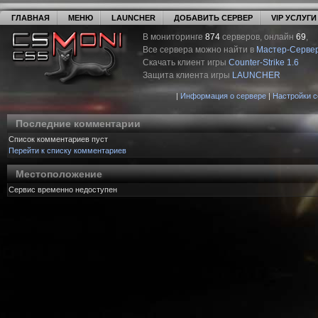
ГЛАВНАЯ
МЕНЮ
LAUNCHER
ДОБАВИТЬ СЕРВЕР
VIP УСЛУГИ
В мониторинге
874
серверов, онлайн
69
,
Все сервера можно найти в
Мастер-Серве
Скачать клиент игры
Counter-Strike 1.6
Защита клиента игры
LAUNCHER
|
Информация о сервере
|
Настройки 
Последние комментарии
Список комментариев пуст
Перейти к списку комментариев
Местоположение
Сервис временно недоступен