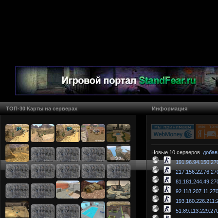
ТОП-30 Карты на серверах
Информация
Новые 10 серверов.
добав
191.96.94.150:27
217.156.22.76:27
81.181.244.49:27
92.118.207.11:27
193.160.226.211:
51.89.113.229:27