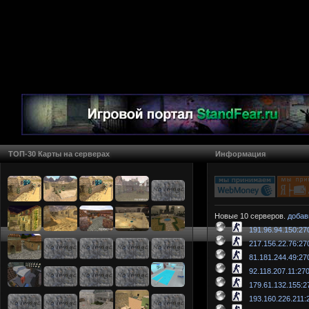
ТОП-30 Карты на серверах
Информация
Новые 10 серверов.
добав
191.96.94.150:27
217.156.22.76:27
81.181.244.49:27
92.118.207.11:27
179.61.132.155:2
193.160.226.211: