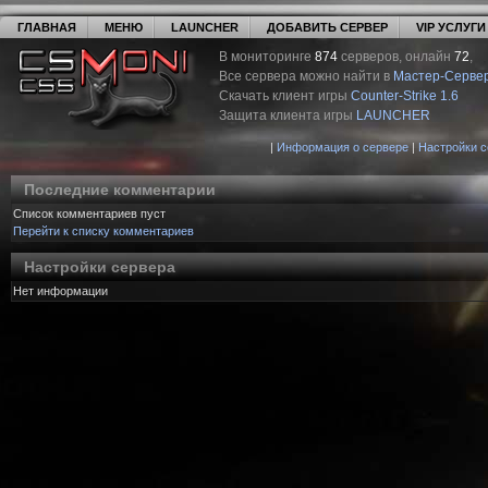
ГЛАВНАЯ
МЕНЮ
LAUNCHER
ДОБАВИТЬ СЕРВЕР
VIP УСЛУГИ
В мониторинге
874
серверов, онлайн
72
,
Все сервера можно найти в
Мастер-Серве
Скачать клиент игры
Counter-Strike 1.6
Защита клиента игры
LAUNCHER
|
Информация о сервере
|
Настройки 
Последние комментарии
Список комментариев пуст
Перейти к списку комментариев
Настройки сервера
Нет информации