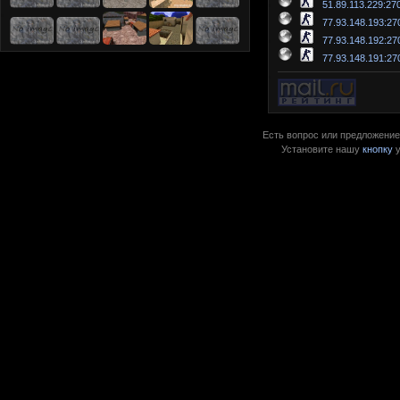
51.89.113.229:27
77.93.148.193:27
77.93.148.192:27
77.93.148.191:27
Есть вопрос или предложение?
Установите нашу
кнопку
у