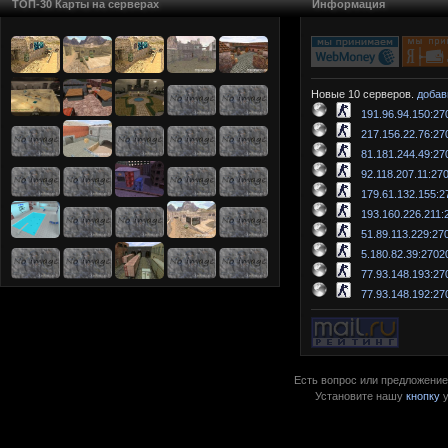
ТОП-30 Карты на серверах
Информация
Новые 10 серверов.
добав
191.96.94.150:27
217.156.22.76:27
81.181.244.49:27
92.118.207.11:27
179.61.132.155:2
193.160.226.211:
51.89.113.229:27
5.180.82.39:2702
77.93.148.193:27
77.93.148.192:27
Есть вопрос или предложение?
Установите нашу
кнопку
у