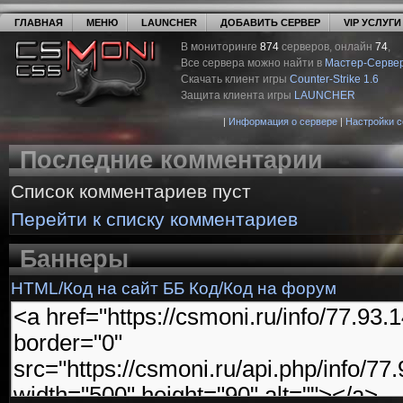
ГЛАВНАЯ
МЕНЮ
LAUNCHER
ДОБАВИТЬ СЕРВЕР
VIP УСЛУГИ
В мониторинге
874
серверов, онлайн
74
,
Все сервера можно найти в
Мастер-Серве
Скачать клиент игры
Counter-Strike 1.6
Защита клиента игры
LAUNCHER
|
Информация о сервере
|
Настройки 
Последние комментарии
Список комментариев пуст
Перейти к списку комментариев
Баннеры
HTML/Код на сайт
ББ Код/Код на форум