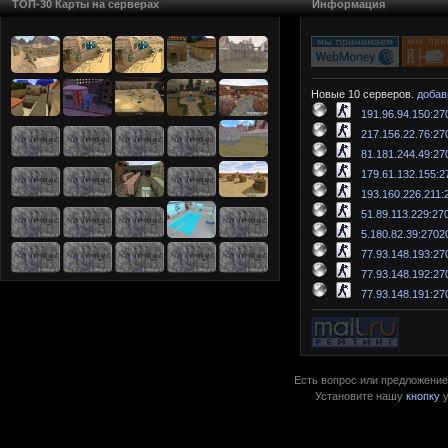
ТОП-30 Карты на серверах
Информация
Новые 10 серверов.
добав
191.96.94.150:27
217.156.22.76:27
81.181.244.49:27
179.61.132.155:2
193.160.226.211:
51.89.113.229:27
5.180.82.39:2702
77.93.148.193:27
77.93.148.192:27
77.93.148.191:27
Есть вопрос или предложение?
Установите нашу
кнопку
у