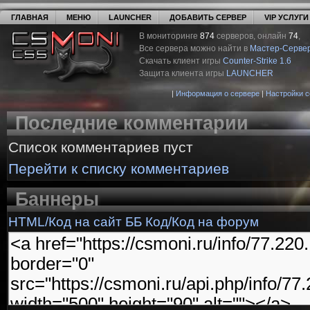
ГЛАВНАЯ
МЕНЮ
LAUNCHER
ДОБАВИТЬ СЕРВЕР
VIP УСЛУГИ
В мониторинге
874
серверов, онлайн
74
,
Все сервера можно найти в
Мастер-Серве
Скачать клиент игры
Counter-Strike 1.6
Защита клиента игры
LAUNCHER
|
Информация о сервере
|
Настройки 
Последние комментарии
Список комментариев пуст
Перейти к списку комментариев
Баннеры
HTML/Код на сайт
ББ Код/Код на форум