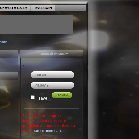
СКАЧАТЬ CS 1.6
МАГАЗИН
ение
|
Личный кабинет
save
Чтобы добавить сервер,
получить все возможности
раскрутки и пополнения баланса
нужно
зарегистрироваться