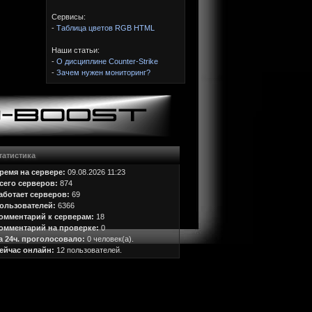
Сервисы:
-
Таблица цветов RGB HTML
Наши статьи:
-
О дисциплине Counter-Strike
-
Зачем нужен мониторинг?
татистика
ремя на сервере:
09.08.2026 11:23
сего серверов:
874
аботает серверов:
69
ользователей:
6366
омментарий к серверам:
18
омментарий на проверке:
0
а 24ч. проголосовало:
0 человек(а).
ейчас онлайн:
12 пользователей.