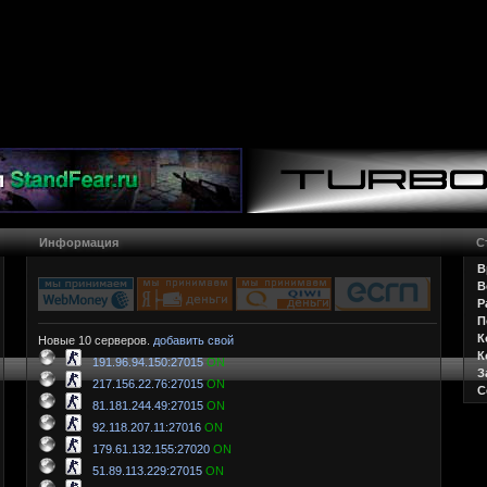
Информация
С
В
В
Р
П
К
Новые 10 серверов.
добавить свой
К
191.96.94.150:27015
ON
З
217.156.22.76:27015
ON
С
81.181.244.49:27015
ON
92.118.207.11:27016
ON
179.61.132.155:27020
ON
51.89.113.229:27015
ON