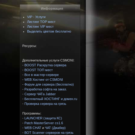
Информация
VIP - Услуги
Листинг TOP мест
Листинг VIP мест
Выделить цветом бесплатно
Ресурсы:
Дополнительные услуги CSMONI:
-
BOOST Раскрутка сервера
-
BOOST ТОП мест
-
Все в мастер-сервере
-
WEB Хостинг от CSMONI
-
Форум для сервера (бесплатно)
-
Разработка софта на заказ.
-
Сервер ЧАТа Jabber
-
Бесплатный ХОСТИНГ и домен.ru
-
Проверка сервера на грязь
Программы:
-
LAUNCHER (защита КС)
-
Patch MasterServer cs1.6
-
WEB CHAT
и
ЧАТ (Джабер)
-
BOT Scanner серверов на грязь