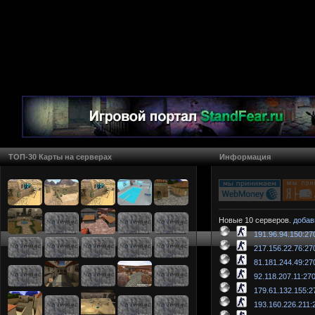
ТОП-30 Карты на серверах
Информация
Новые 10 серверов.
добав
191.96.94.150:27
217.156.22.76:27
81.181.244.49:27
92.118.207.11:27
179.61.132.155:2
193.160.226.211: