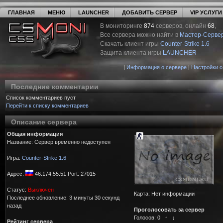
ГЛАВНАЯ
МЕНЮ
LAUNCHER
ДОБАВИТЬ СЕРВЕР
VIP УСЛУГИ
В мониторинге
874
серверов, онлайн
68
,
Все сервера можно найти в
Мастер-Серве
Скачать клиент игры
Counter-Strike 1.6
Защита клиента игры
LAUNCHER
|
Информация о сервере
|
Настройки 
Последние комментарии
Список комментариев пуст
Перейти к списку комментариев
Описание сервера
Общая информация
Название: Сервер временно недоступен
Игра:
Counter-Strike 1.6
Адрес:
46.174.55.51 Port: 27015
Статус:
Выключен
Карта: Нет информации
Последнее обновление: 3 минуты 30 секунд
назад
Проголосовать за сервер
Голосов:
0
↑
↓
Рейтинг сервера