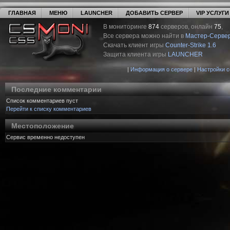
ГЛАВНАЯ
МЕНЮ
LAUNCHER
ДОБАВИТЬ СЕРВЕР
VIP УСЛУГИ
В мониторинге
874
серверов, онлайн
75
,
Все сервера можно найти в
Мастер-Серве
Скачать клиент игры
Counter-Strike 1.6
Защита клиента игры
LAUNCHER
|
Информация о сервере
|
Настройки 
Последние комментарии
Список комментариев пуст
Перейти к списку комментариев
Местоположение
Сервис временно недоступен