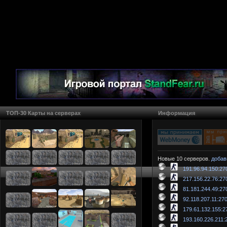
ТОП-30 Карты на серверах
Информация
Новые 10 серверов.
добав
191.96.94.150:27
217.156.22.76:27
81.181.244.49:27
92.118.207.11:27
179.61.132.155:2
193.160.226.211: