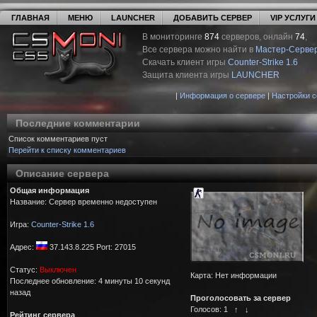
ГЛАВНАЯ
МЕНЮ
LAUNCHER
ДОБАВИТЬ СЕРВЕР
VIP УСЛУГИ
В мониторинге
874
серверов, онлайн
74
,
Все сервера можно найти в
Мастер-Серве
Скачать клиент игры
Counter-Strike 1.6
Защита клиента игры
LAUNCHER
|
Информация о сервере
|
Настройки 
Последние комментарии
Список комментариев пуст
Перейти к списку комментариев
Описание сервера
Общая информация
Название: Сервер временно недоступен
Игра:
Counter-Strike 1.6
Адрес:
37.143.8.225 Port: 27015
Статус:
Выключен
Карта: Нет информации
Последнее обновление: 4 минуты 10 секунд
назад
Проголосовать за сервер
Голосов:
1
↑
↓
Рейтинг сервера