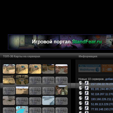
ТОП-30 Карты на серверах
Информация
Новые 10 серверов.
добав
217.156.22.76:27
81.181.244.49:27
92.118.207.11:27
193.160.226.211:
51.89.113.229:27
77.93.148.193:27