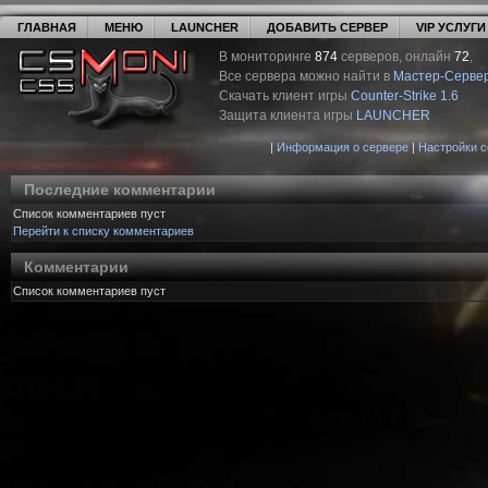
ГЛАВНАЯ
МЕНЮ
LAUNCHER
ДОБАВИТЬ СЕРВЕР
VIP УСЛУГИ
В мониторинге
874
серверов, онлайн
72
,
Все сервера можно найти в
Мастер-Серве
Скачать клиент игры
Counter-Strike 1.6
Защита клиента игры
LAUNCHER
|
Информация о сервере
|
Настройки 
Последние комментарии
Список комментариев пуст
Перейти к списку комментариев
Комментарии
Список комментариев пуст