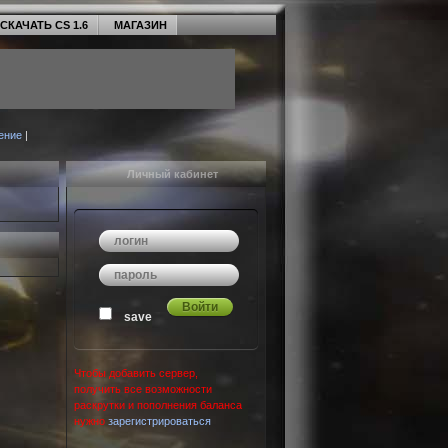
СКАЧАТЬ CS 1.6
МАГАЗИН
ение
|
Личный кабинет
save
Чтобы добавить сервер,
получить все возможности
раскрутки и пополнения баланса
нужно
зарегистрироваться