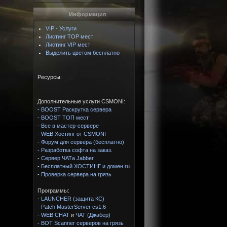
Информация
VIP - Услуги
Листинг TOP мест
Листинг VIP мест
Выделить цветом бесплатно
Ресурсы:
Дополнительные услуги CSMONI:
-
BOOST Раскрутка сервера
-
BOOST ТОП мест
-
Все в мастер-сервере
-
WEB Хостинг от CSMONI
-
Форум для сервера (бесплатно)
-
Разработка софта на заказ.
-
Сервер ЧАТа Jabber
-
Бесплатный ХОСТИНГ и домен.ru
-
Проверка сервера на грязь
Программы:
-
LAUNCHER (защита КС)
-
Patch MasterServer cs1.6
-
WEB CHAT
и
ЧАТ (Джабер)
-
BOT Scanner серверов на грязь