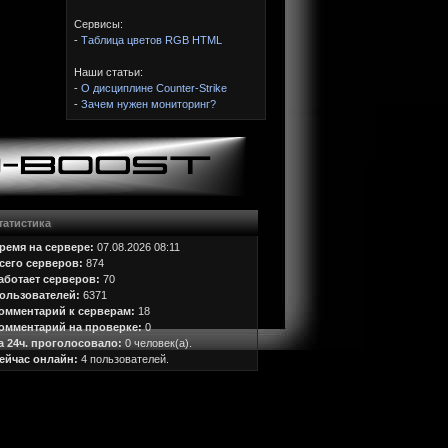
Сервисы:
-
Таблица цветов RGB HTML
Наши статьи:
-
О дисциплине Counter-Strike
-
Зачем нужен мониторинг?
татистика
ремя на сервере:
07.08.2026 08:11
сего серверов:
874
аботает серверов:
70
ользователей:
6371
омментарий к серверам:
18
омментарий на проверке:
0
а 24ч. проголосовало:
0 человек(а).
ейчас онлайн:
4 пользователей.