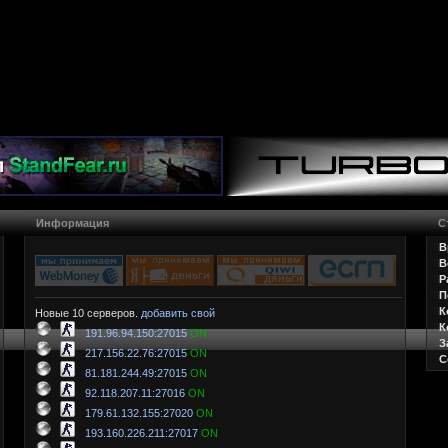
Информация
С
В
В
Р
П
К
Новые 10 серверов.
добавить свой
К
191.96.94.150:27015
ON
З
217.156.22.76:27015
ON
С
81.181.244.49:27015
ON
92.118.207.11:27016
ON
179.61.132.155:27020
ON
193.160.226.211:27017
ON