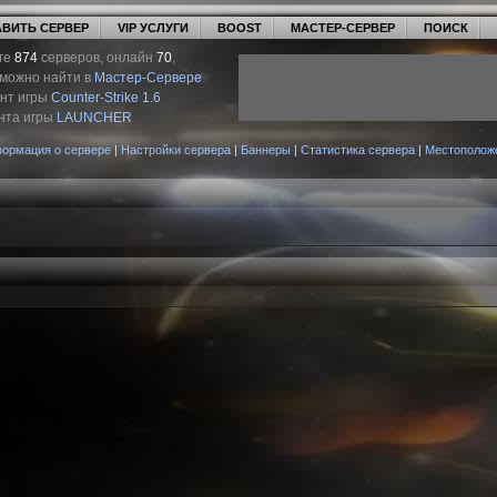
ВИТЬ СЕРВЕР
VIP УСЛУГИ
BOOST
МАСТЕР-СЕРВЕР
ПОИСК
ге
874
серверов, онлайн
70
,
 можно найти в
Мастер-Сервере
ент игры
Counter-Strike 1.6
нта игры
LAUNCHER
ормация о сервере
|
Настройки сервера
|
Баннеры
|
Статистика сервера
|
Местополож