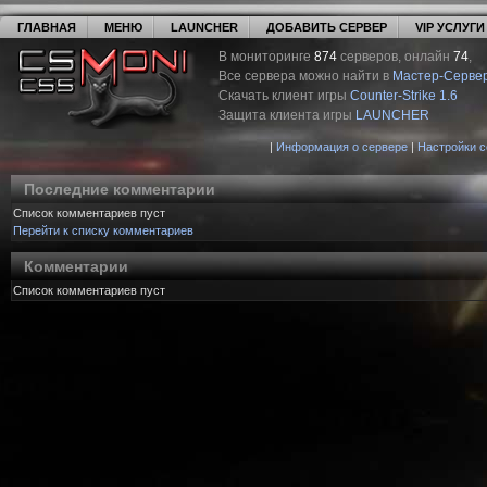
ГЛАВНАЯ
МЕНЮ
LAUNCHER
ДОБАВИТЬ СЕРВЕР
VIP УСЛУГИ
В мониторинге
874
серверов, онлайн
74
,
Все сервера можно найти в
Мастер-Серве
Скачать клиент игры
Counter-Strike 1.6
Защита клиента игры
LAUNCHER
|
Информация о сервере
|
Настройки 
Последние комментарии
Список комментариев пуст
Перейти к списку комментариев
Комментарии
Список комментариев пуст