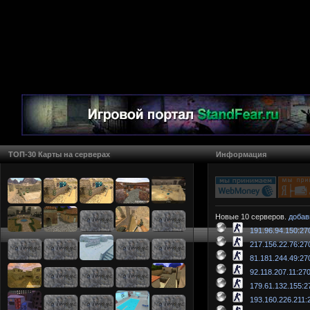
ТОП-30 Карты на серверах
Информация
Новые 10 серверов.
добав
191.96.94.150:27
217.156.22.76:27
81.181.244.49:27
92.118.207.11:27
179.61.132.155:2
193.160.226.211: