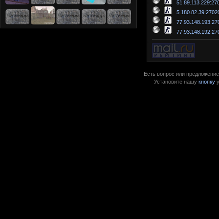
51.89.113.229:27
5.180.82.39:2702
77.93.148.193:27
77.93.148.192:27
Есть вопрос или предложение?
Установите нашу
кнопку
у