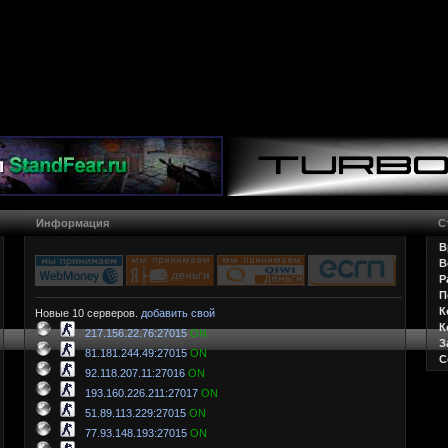
Информация
С
В
В
Р
П
К
Новые 10 серверов.
добавить свой
К
217.156.22.76:27015
ON
З
81.181.244.49:27015
ON
С
92.118.207.11:27016
ON
193.160.226.211:27017
ON
51.89.113.229:27015
ON
77.93.148.193:27015
ON