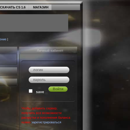
СКАЧАТЬ CS 1.6
МАГАЗИН
ение
|
Личный кабинет
save
Чтобы добавить сервер,
получить все возможности
раскрутки и пополнения баланса
нужно
зарегистрироваться