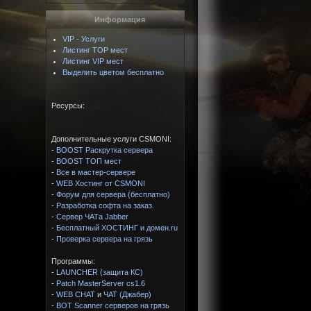
Информация
VIP - Услуги
Листинг TOP мест
Листинг VIP мест
Выделить цветом бесплатно
Ресурсы:
Дополнительные услуги CSMONI:
-
BOOST Раскрутка сервера
-
BOOST ТОП мест
-
Все в мастер-сервере
-
WEB Хостинг от CSMONI
-
Форум для сервера (бесплатно)
-
Разработка софта на заказ.
-
Сервер ЧАТа Jabber
-
Бесплатный ХОСТИНГ и домен.ru
-
Проверка сервера на грязь
Программы:
-
LAUNCHER (защита КС)
-
Patch MasterServer cs1.6
-
WEB CHAT
и
ЧАТ (Джабер)
-
BOT Scanner серверов на грязь