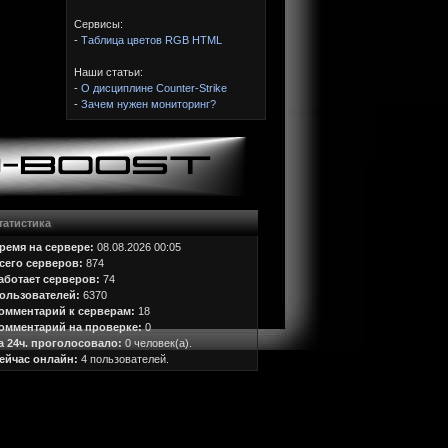
Сервисы:
-
Таблица цветов RGB HTML
Наши статьи:
-
О дисциплине Counter-Strike
-
Зачем нужен мониторинг?
татистика
ремя на сервере:
08.08.2026 00:05
сего серверов:
874
аботает серверов:
74
ользователей:
6370
омментарий к серверам:
18
омментарий на проверке:
0
а 24ч. проголосовало:
0 человек(а).
ейчас онлайн:
4 пользователей.