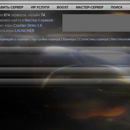
ВИТЬ СЕРВЕР
VIP УСЛУГИ
BOOST
МАСТЕР-СЕРВЕР
ПОИСК
ге
874
серверов, онлайн
74
,
 можно найти в
Мастер-Сервере
ент игры
Counter-Strike 1.6
нта игры
LAUNCHER
ормация о сервере
|
Настройки сервера
|
Баннеры
|
Статистика сервера
|
Местополож