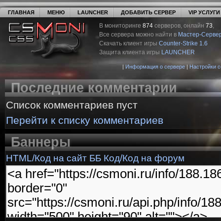
ГЛАВНАЯ
МЕНЮ
LAUNCHER
ДОБАВИТЬ СЕРВЕР
VIP УСЛУГИ
В мониторинге
874
серверов, онлайн
73
,
Все сервера можно найти в
Мастер-Серве
Скачать клиент игры
Counter-Strike 1.6
Защита клиента игры
LAUNCHER
|
Информация о сервере
|
Настройки 
Последние комментарии
Список комментариев пуст
Перейти к списку комментариев
Баннеры
HTML/Код на сайт
ББ Код/Код на форум