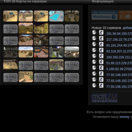
ТОП-30 Карты на серверах
Информация
Новые 10 серверов.
добав
191.96.94.150:27
217.156.22.76:27
81.181.244.49:27
92.118.207.11:27
193.160.226.211:
51.89.113.229:27
5.180.82.39:2702
77.93.148.193:27
77.93.148.192:27
77.93.148.191:27
Есть вопрос или предложение?
Установите нашу
кнопку
у